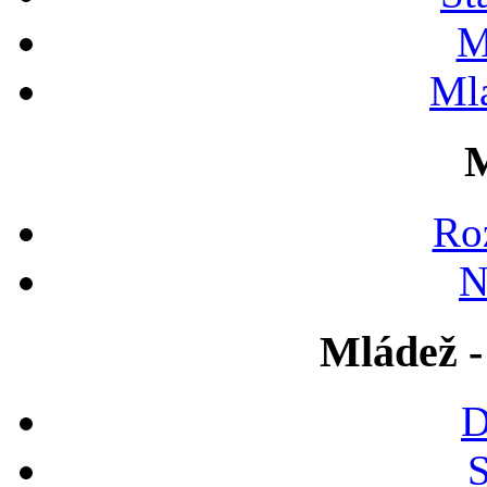
M
Ml
M
Ro
N
Mládež -
D
S