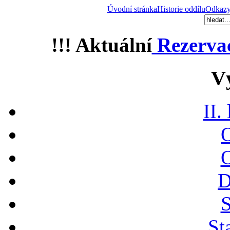
Úvodní stránka
Historie oddílu
Odkaz
!!! Aktuální
Rezerva
V
II.
O
O
D
S
St