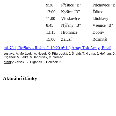
9:30
Přeštice "B"
Příchovice "B
13:00
Kyšice "B"
Ždírec
11:00
Vřeskovice
Litohlavy
8:45
Nýřany "B"
Všenice "B"
13:15
Hromnice
Dobřív
15:00
Záluží
Rožmitál
ml. žáci, Božkov - Rožmitál 10:20 (6:11)
Array Tisk Array
Email
sestava
: A. Morávek - A. Nosek, O. Přígrodský, J. Šnajdr, T. Hrdina, J. Hofman, D.
Cigánek, V. Belka, V. Janoušek, M. Němec
branky
: Zeisek 12, Cigánek 6, Holeček 2
Aktuální články