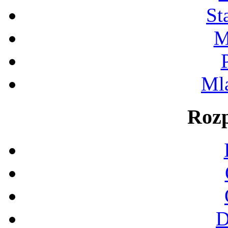
St
M
Ml
Rozp
D