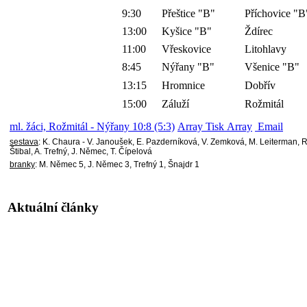
9:30
Přeštice "B"
Příchovice "B
13:00
Kyšice "B"
Ždírec
11:00
Vřeskovice
Litohlavy
8:45
Nýřany "B"
Všenice "B"
13:15
Hromnice
Dobřív
15:00
Záluží
Rožmitál
ml. žáci, Rožmitál - Nýřany 10:8 (5:3)
Array Tisk Array
Email
sestava
: K. Chaura - V. Janoušek, E. Pazderníková, V. Zemková, M. Leiterman, R.
Štibal, A. Trefný, J. Němec, T. Čípelová
branky
: M. Němec 5, J. Němec 3, Trefný 1, Šnajdr 1
Aktuální články