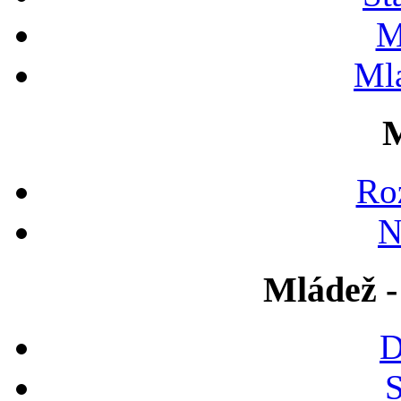
M
Ml
M
Ro
N
Mládež -
D
S