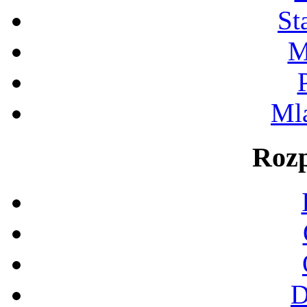
St
M
Ml
Rozp
D