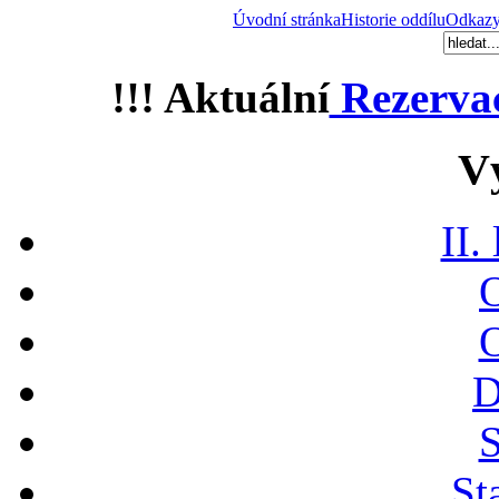
Úvodní stránka
Historie oddílu
Odkaz
!!! Aktuální
Rezerva
V
II.
O
O
D
S
St