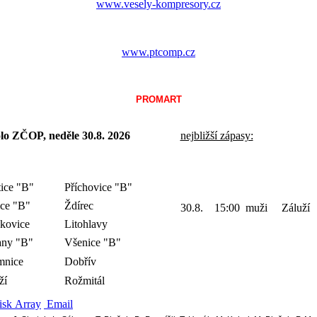
www.vesely-kompresory.cz
www.ptcomp.cz
PROMART
olo ZČOP, neděle 30.8.
2026
nejbližší zápasy:
tice "B"
Příchovice "B"
ce "B"
Ždírec
30.8. 15:00 muži Záluží
kovice
Litohlavy
any "B"
Všenice "B"
mnice
Dobřív
ží
Rožmitál
isk Array
Email