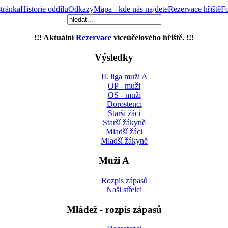
tránka
Historie oddílu
Odkazy
Mapa - kde nás najdete
Rezervace hřiště
Fo
!!! Aktuální
Rezervace
víceúčelového hřiště. !!!
Výsledky
II. liga muži A
OP - muži
OS - muži
Dorostenci
Starší žáci
Starší žákyně
Mladší žáci
Mladší žákyně
Muži A
Rozpis zápasů
Naši střelci
Mládež - rozpis zápasů