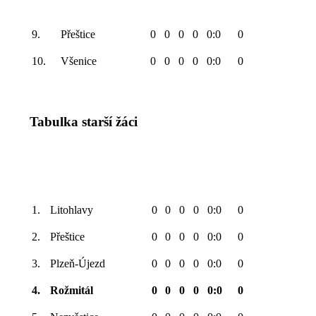
9.
Přeštice
0
0
0
0
0:0
0
10.
Všenice
0
0
0
0
0:0
0
Tabulka starší žáci
1.
Litohlavy
0
0
0
0
0:0
0
2.
Přeštice
0
0
0
0
0:0
0
3.
Plzeň-Újezd
0
0
0
0
0:0
0
4.
Rožmitál
0
0
0
0
0:0
0