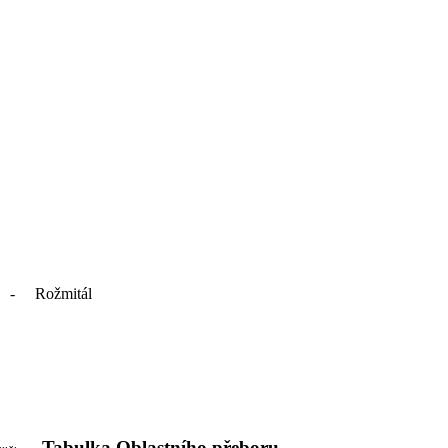
 - Rožmitál
Tabulka Oblastního přeboru