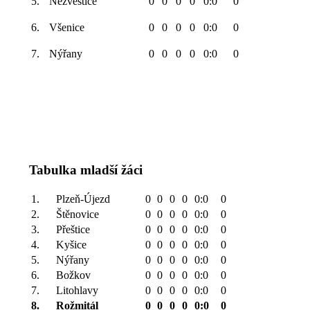
5.
Nezvěstice
0
0
0
0
0:0
0
6.
Všenice
0
0
0
0
0:0
0
7.
Nýřany
0
0
0
0
0:0
0
Tabulka mladší žáci
1.
Plzeň-Újezd
0
0
0
0
0:0
0
2.
Štěnovice
0
0
0
0
0:0
0
3.
Přeštice
0
0
0
0
0:0
0
4.
Kyšice
0
0
0
0
0:0
0
5.
Nýřany
0
0
0
0
0:0
0
6.
Božkov
0
0
0
0
0:0
0
7.
Litohlavy
0
0
0
0
0:0
0
8.
Rožmitál
0
0
0
0
0:0
0