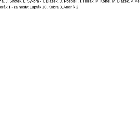
a, J. Sirotek, L. Sýkora - T. Blažek, D. Pospíšil, T. Horák, M. Kohel, M. Blažek, P. Me
Horák 1 - za hosty: Lupták 10, Kobra 3, Andrlík 2