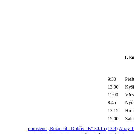
1. k
9:30
Přeš
13:00
Kyši
11:00
Vřes
8:45
Nýř
13:15
Hro
15:00
Zálu
dorostenci, Rožmitál - Dobřív "B" 30:15 (13:9)
Array T