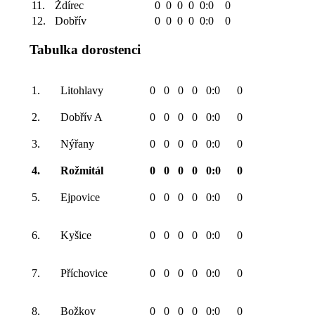
11.
Ždírec
0
0
0
0
0:0
0
12.
Dobřív
0
0
0
0
0:0
0
Tabulka dorostenci
1.
Litohlavy
0
0
0
0
0:0
0
2.
Dobřív A
0
0
0
0
0:0
0
3.
Nýřany
0
0
0
0
0:0
0
4.
Rožmitál
0
0
0
0
0:0
0
5.
Ejpovice
0
0
0
0
0:0
0
6.
Kyšice
0
0
0
0
0:0
0
7.
Příchovice
0
0
0
0
0:0
0
8.
Božkov
0
0
0
0
0:0
0