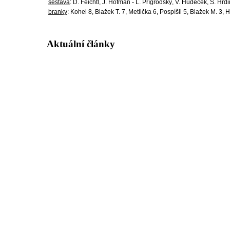
sestava
: D. Feichtl, J. Hofman - L. Přígrodský, V. Hudeček, Š. Hrdin
branky
: Kohel 8, Blažek T. 7, Metlička 6, Pospíšil 5, Blažek M. 3, 
Aktuální články