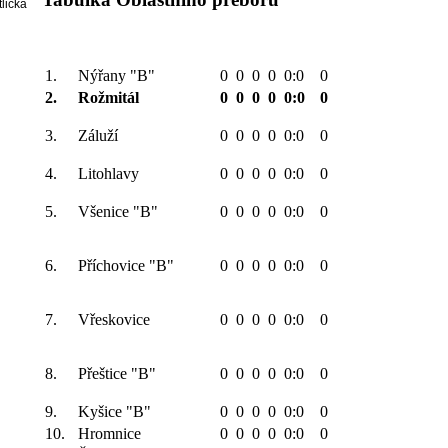
tlička
1.
Nýřany "B"
0
0
0
0
0:0
0
2.
Rožmitál
0
0
0
0
0:0
0
3.
Záluží
0
0
0
0
0:0
0
4.
Litohlavy
0
0
0
0
0:0
0
5.
Všenice "B"
0
0
0
0
0:0
0
6.
Příchovice "B"
0
0
0
0
0:0
0
7.
Vřeskovice
0
0
0
0
0:0
0
8.
Přeštice "B"
0
0
0
0
0:0
0
9.
Kyšice "B"
0
0
0
0
0:0
0
10.
Hromnice
0
0
0
0
0:0
0