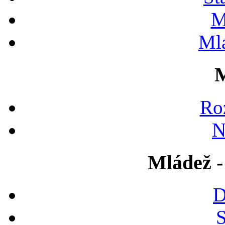
M
Ml
M
Ro
N
Mládež -
D
S