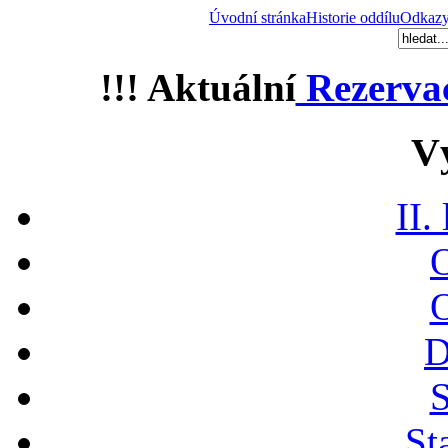
Úvodní stránka
Historie oddílu
Odkaz
!!! Aktuální
Rezerva
V
II.
O
O
D
S
St