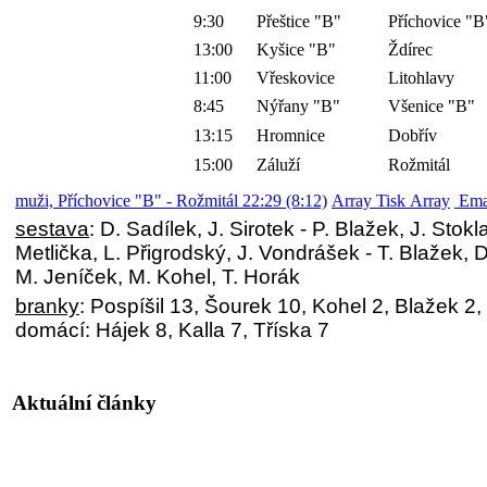
9:30
Přeštice "B"
Příchovice "B
13:00
Kyšice "B"
Ždírec
11:00
Vřeskovice
Litohlavy
8:45
Nýřany "B"
Všenice "B"
13:15
Hromnice
Dobřív
15:00
Záluží
Rožmitál
muži, Příchovice "B" - Rožmitál 22:29 (8:12)
Array Tisk Array
Ema
sestava
: D. Sadílek, J. Sirotek - P. Blažek, J. Stokl
Metlička, L. Přigrodský, J. Vondrášek - T. Blažek, D
M. Jeníček, M. Kohel, T. Horák
branky
: Pospíšil 13, Šourek 10, Kohel 2, Blažek 2,
domácí: Hájek 8, Kalla 7, Tříska 7
Aktuální články