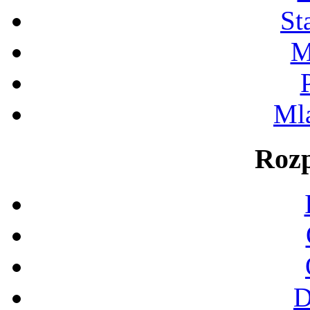
St
M
Ml
Rozp
D