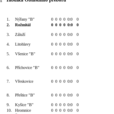
vá
1.
Nýřany "B"
0
0
0
0
0:0
0
2.
Rožmitál
0
0
0
0
0:0
0
3.
Záluží
0
0
0
0
0:0
0
4.
Litohlavy
0
0
0
0
0:0
0
5.
Všenice "B"
0
0
0
0
0:0
0
6.
Příchovice "B"
0
0
0
0
0:0
0
7.
Vřeskovice
0
0
0
0
0:0
0
8.
Přeštice "B"
0
0
0
0
0:0
0
9.
Kyšice "B"
0
0
0
0
0:0
0
10.
Hromnice
0
0
0
0
0:0
0