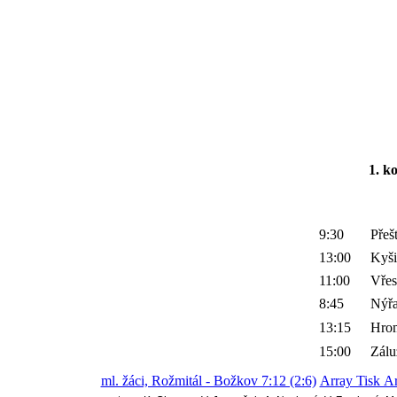
1. k
9:30
Přeš
13:00
Kyši
11:00
Vřes
8:45
Nýř
13:15
Hro
15:00
Zálu
ml. žáci, Rožmitál - Božkov 7:12 (2:6)
Array Tisk A