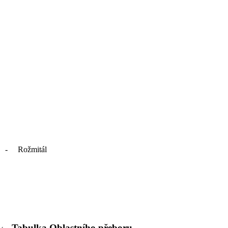
 - Rožmitál
Tabulka Oblastního přeboru