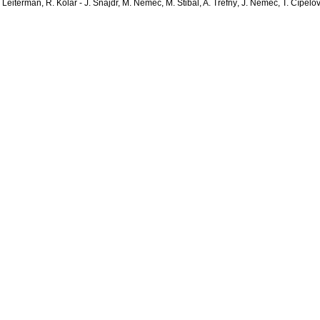
Leiterman, R. Kolář - J. Šnajdr, M. Němec, M. Štibal, A. Trefný, J. Němec, T. Čípelo