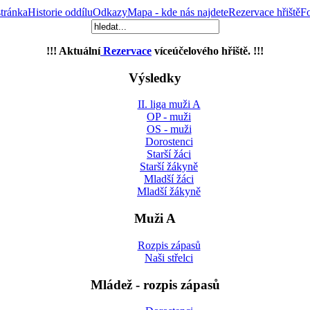
tránka
Historie oddílu
Odkazy
Mapa - kde nás najdete
Rezervace hřiště
Fo
!!! Aktuální
Rezervace
víceúčelového hřiště. !!!
Výsledky
II. liga muži A
OP - muži
OS - muži
Dorostenci
Starší žáci
Starší žákyně
Mladší žáci
Mladší žákyně
Muži A
Rozpis zápasů
Naši střelci
Mládež - rozpis zápasů