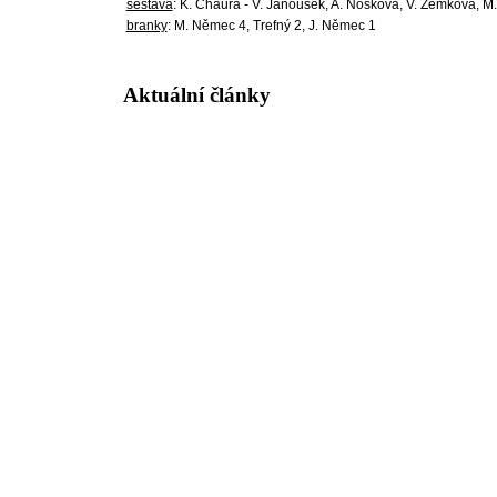
sestava
: K. Chaura - V. Janoušek, A. Nosková, V. Zemková, M. 
branky
: M. Němec 4, Trefný 2, J. Němec 1
Aktuální články