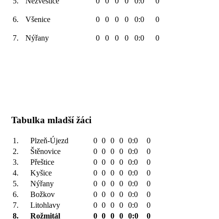
5.
Nezvěstice
0
0
0
0
0:0
0
6.
Všenice
0
0
0
0
0:0
0
7.
Nýřany
0
0
0
0
0:0
0
Tabulka mladší žáci
1.
Plzeň-Újezd
0
0
0
0
0:0
0
2.
Štěnovice
0
0
0
0
0:0
0
3.
Přeštice
0
0
0
0
0:0
0
4.
Kyšice
0
0
0
0
0:0
0
5.
Nýřany
0
0
0
0
0:0
0
6.
Božkov
0
0
0
0
0:0
0
7.
Litohlavy
0
0
0
0
0:0
0
8.
Rožmitál
0
0
0
0
0:0
0