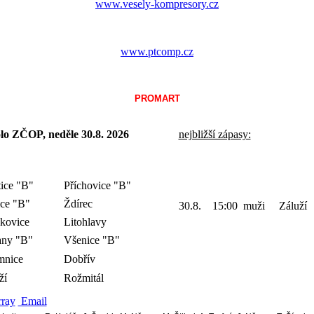
www.vesely-kompresory.cz
www.ptcomp.cz
PROMART
olo ZČOP, neděle 30.8.
2026
nejbližší zápasy:
tice "B"
Příchovice "B"
ce "B"
Ždírec
30.8. 15:00 muži Záluží
kovice
Litohlavy
any "B"
Všenice "B"
mnice
Dobřív
ží
Rožmitál
rray
Email