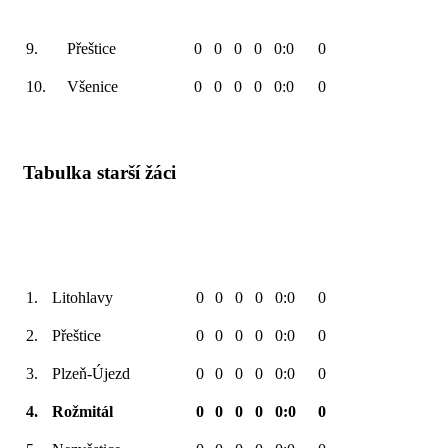
9.
Přeštice
0
0
0
0
0:0
0
10.
Všenice
0
0
0
0
0:0
0
Tabulka starší žáci
1.
Litohlavy
0
0
0
0
0:0
0
2.
Přeštice
0
0
0
0
0:0
0
3.
Plzeň-Újezd
0
0
0
0
0:0
0
4.
Rožmitál
0
0
0
0
0:0
0