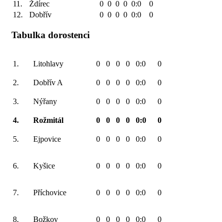
11.
Ždírec
0
0
0
0
0:0
0
12.
Dobřív
0
0
0
0
0:0
0
Tabulka dorostenci
1.
Litohlavy
0
0
0
0
0:0
0
2.
Dobřív A
0
0
0
0
0:0
0
3.
Nýřany
0
0
0
0
0:0
0
4.
Rožmitál
0
0
0
0
0:0
0
5.
Ejpovice
0
0
0
0
0:0
0
6.
Kyšice
0
0
0
0
0:0
0
7.
Příchovice
0
0
0
0
0:0
0
8.
Božkov
0
0
0
0
0:0
0