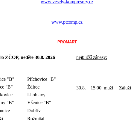
www.vesely-kompresory.cz
www.ptcomp.cz
PROMART
olo ZČOP, neděle 30.8.
2026
nejbližší zápasy:
tice "B"
Příchovice "B"
ce "B"
Ždírec
30.8. 15:00 muži Záluží
kovice
Litohlavy
any "B"
Všenice "B"
mnice
Dobřív
ží
Rožmitál