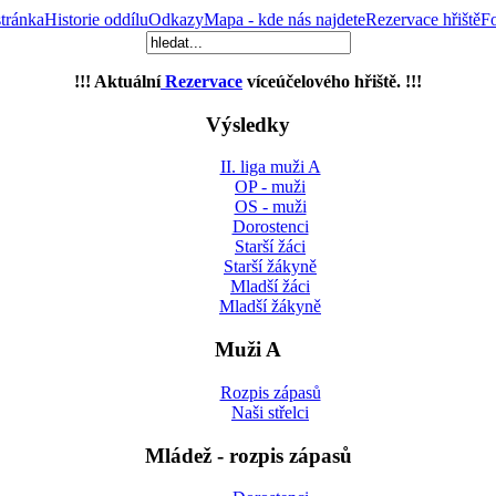
tránka
Historie oddílu
Odkazy
Mapa - kde nás najdete
Rezervace hřiště
Fo
!!! Aktuální
Rezervace
víceúčelového hřiště. !!!
Výsledky
II. liga muži A
OP - muži
OS - muži
Dorostenci
Starší žáci
Starší žákyně
Mladší žáci
Mladší žákyně
Muži A
Rozpis zápasů
Naši střelci
Mládež - rozpis zápasů