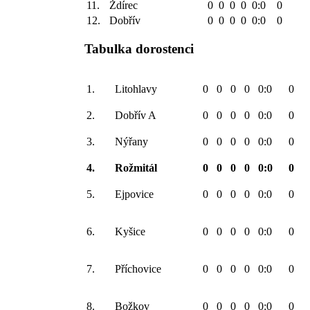
11.
Ždírec
0
0
0
0
0:0
0
12.
Dobřív
0
0
0
0
0:0
0
Tabulka dorostenci
1.
Litohlavy
0
0
0
0
0:0
0
2.
Dobřív A
0
0
0
0
0:0
0
3.
Nýřany
0
0
0
0
0:0
0
4.
Rožmitál
0
0
0
0
0:0
0
5.
Ejpovice
0
0
0
0
0:0
0
6.
Kyšice
0
0
0
0
0:0
0
7.
Příchovice
0
0
0
0
0:0
0
8.
Božkov
0
0
0
0
0:0
0