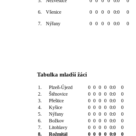
5.
Nezvěstice
0
0
0
0
0:0
0
6.
Všenice
0
0
0
0
0:0
0
7.
Nýřany
0
0
0
0
0:0
0
Tabulka mladší žáci
1.
Plzeň-Újezd
0
0
0
0
0:0
0
2.
Štěnovice
0
0
0
0
0:0
0
3.
Přeštice
0
0
0
0
0:0
0
4.
Kyšice
0
0
0
0
0:0
0
5.
Nýřany
0
0
0
0
0:0
0
6.
Božkov
0
0
0
0
0:0
0
7.
Litohlavy
0
0
0
0
0:0
0
8.
Rožmitál
0
0
0
0
0:0
0