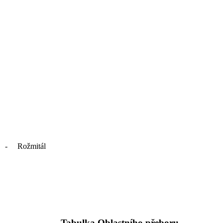
 - Rožmitál
Tabulka Oblastního přeboru