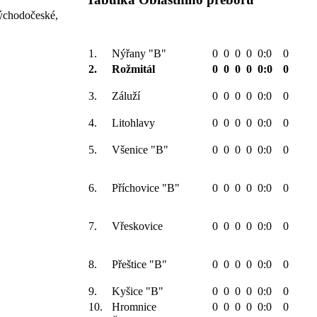
východočeské,
1.
Nýřany "B"
0
0
0
0
0:0
0
2.
Rožmitál
0
0
0
0
0:0
0
3.
Záluží
0
0
0
0
0:0
0
4.
Litohlavy
0
0
0
0
0:0
0
5.
Všenice "B"
0
0
0
0
0:0
0
6.
Příchovice "B"
0
0
0
0
0:0
0
7.
Vřeskovice
0
0
0
0
0:0
0
8.
Přeštice "B"
0
0
0
0
0:0
0
9.
Kyšice "B"
0
0
0
0
0:0
0
10.
Hromnice
0
0
0
0
0:0
0