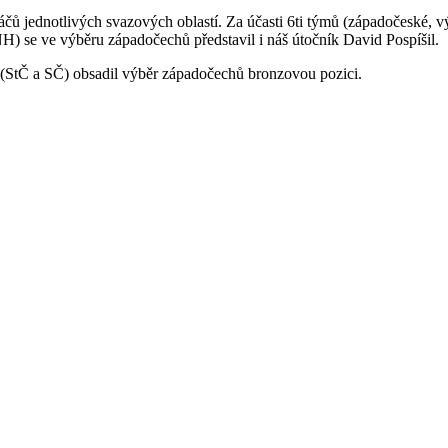
áčů jednotlivých svazových oblastí. Za účasti 6ti týmů (západočeské, 
H) se ve výběru západočechů představil i náš útočník David Pospíšil.
 (StČ a SČ) obsadil výběr západočechů bronzovou pozici.