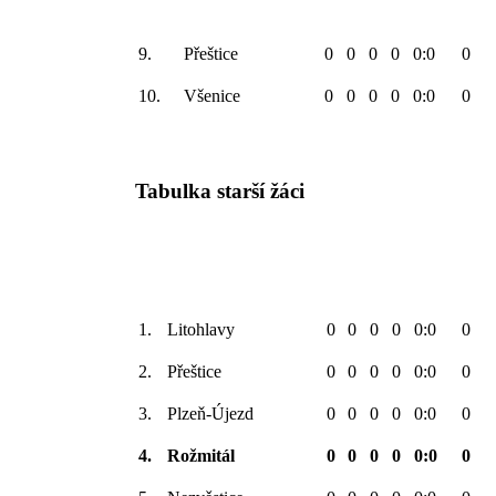
9.
Přeštice
0
0
0
0
0:0
0
10.
Všenice
0
0
0
0
0:0
0
Tabulka starší žáci
1.
Litohlavy
0
0
0
0
0:0
0
2.
Přeštice
0
0
0
0
0:0
0
3.
Plzeň-Újezd
0
0
0
0
0:0
0
4.
Rožmitál
0
0
0
0
0:0
0