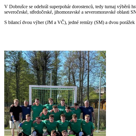
V Dobrušce se odehrál superpohár dorostenců, tedy turnaj výběrů hr
severočeské, středočeské, jihomoravské a severomoravské oblasti SN
S bilancí dvou výher (JM a VČ), jedné remízy (SM) a dvou porážek