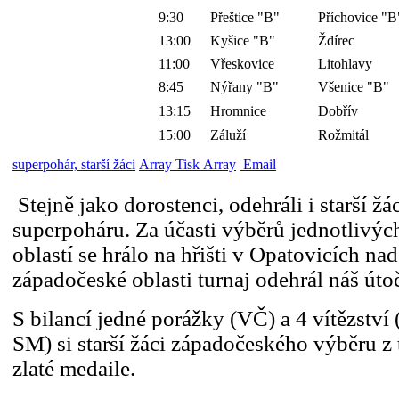
9:30
Přeštice "B"
Příchovice "B
13:00
Kyšice "B"
Ždírec
11:00
Vřeskovice
Litohlavy
8:45
Nýřany "B"
Všenice "B"
13:15
Hromnice
Dobřív
15:00
Záluží
Rožmitál
superpohár, starší žáci
Array Tisk Array
Email
Stejně jako dorostenci, odehráli i starší žá
superpoháru. Za účasti výběrů jednotlivý
oblastí se hrálo na hřišti v Opatovicích n
západočeské oblasti turnaj odehrál náš úto
S bilancí jedné porážky (VČ) a 4 vítězství
SM) si starší žáci západočeského výběru z 
zlaté medaile.