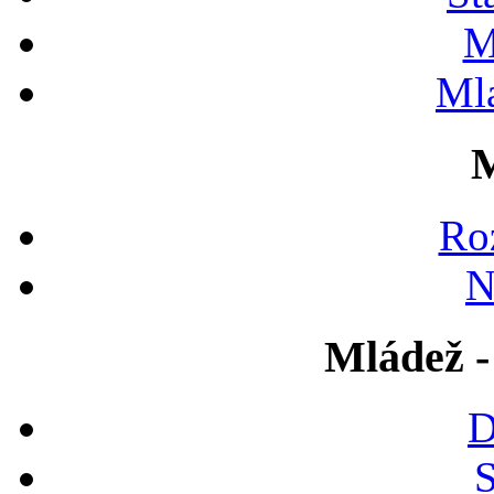
M
Ml
M
Ro
N
Mládež -
D
S