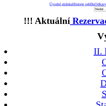
Úvodní stránka
Historie oddílu
Odkaz
!!! Aktuální
Rezerva
V
II.
O
O
D
S
St