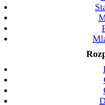
St
M
Ml
Rozp
D