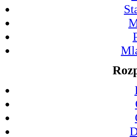
St
M
Ml
Rozp
D