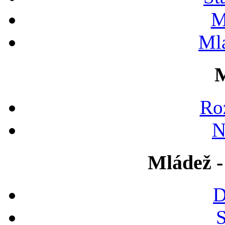
M
Ml
M
Ro
N
Mládež -
D
S