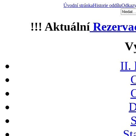
Úvodní stránka
Historie oddílu
Odkaz
!!! Aktuální
Rezerva
V
II.
O
O
D
S
St