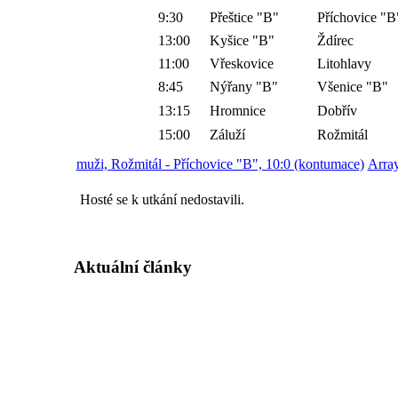
9:30
Přeštice "B"
Příchovice "B
13:00
Kyšice "B"
Ždírec
11:00
Vřeskovice
Litohlavy
8:45
Nýřany "B"
Všenice "B"
13:15
Hromnice
Dobřív
15:00
Záluží
Rožmitál
muži, Rožmitál - Příchovice "B", 10:0 (kontumace)
Array
Hosté se k utkání nedostavili.
Aktuální články