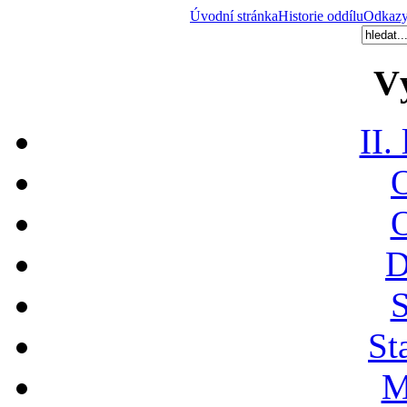
Úvodní stránka
Historie oddílu
Odkaz
V
II.
O
O
D
S
St
M