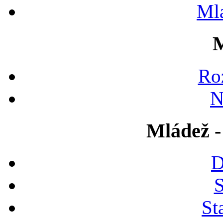
Ml
M
Ro
N
Mládež -
D
S
St