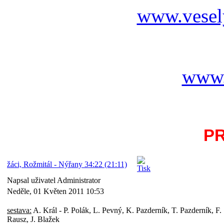
www.vesel
www.
P
žáci, Rožmitál - Nýřany 34:22 (21:11)
Napsal uživatel Administrator
Neděle, 01 Květen 2011 10:53
sestava:
A. Král - P. Polák, L. Pevný, K. Pazderník, T. Pazderník, F. 
Rausz, J. Blažek