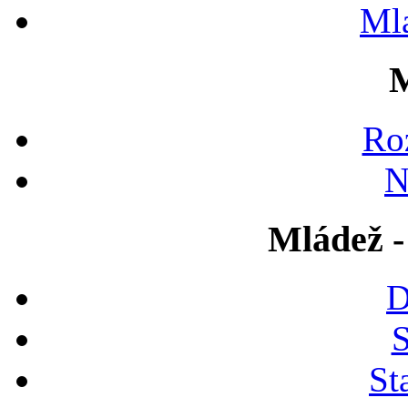
Ml
M
Ro
N
Mládež -
D
S
St