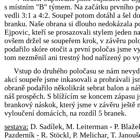
s místním "B" týmem. Na začátku prvního p
vedli 3:1 a 4:2. Soupeř potom dotáhl a šel d
branku. Naše obrana si dlouho nedokázala po
Ejpovic, kteří se prosazovali stylem jeden n
ovšem držel se soupeřem krok, v závěru pol
podařilo skóre otočit a první poločas jsme v
tom nezměnil ani trestný hod nařízený po vy
Vstup do druhého poločasu se nám nevydař
akcí soupeře jsme inkasovali a prohrávali js
obraně podařilo několikrát sebrat balon a náš
náš prospěch. S blížícím se koncem zápasu j
brankový náskok, který jsme v závěru ještě n
vyloučení domácích, na rozdíl 5 branek.
sestava:
D. Sadílek, M. Leiterman - P. Blažek,
Pazderník - R. Stöckl, P. Melichar, T. Janouš