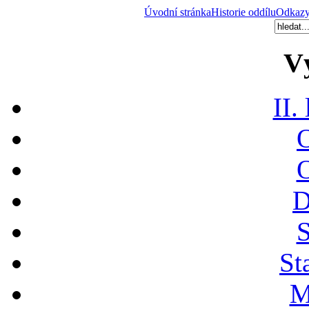
Úvodní stránka
Historie oddílu
Odkaz
V
II.
O
O
D
S
St
M