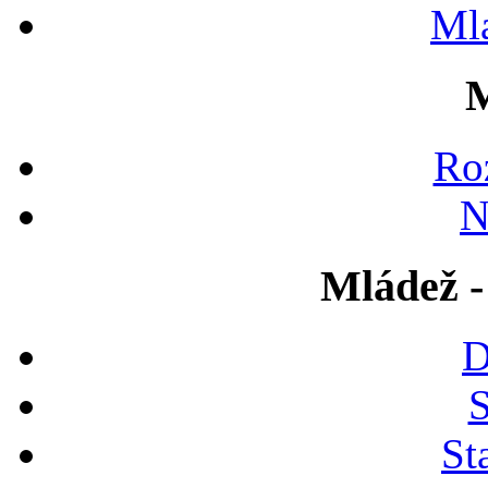
Ml
M
Ro
N
Mládež -
D
S
St