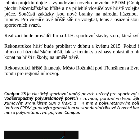
tohoto projektu dojde k vybudování nového povrchu EPDM (Coni
plochu házenkářského hřiště a na přilehlé víceúčelové hřiště volejba
práce. Součástí zakázky jsou nové branky na národní házenou, 
tribuny. Pro víceúčelové hřiště sítě na volejbal, tenis a osazení sl
sportovních svazů.
Realizaci bude provádět firma J.I.H. sportovní stavby s.r.o., která zv
Rekonstrukce hřišť bude probíhat v dubnu a květnu 2015. Pokud b
přímo na házenkářském hřišti, tak se tréninky a zápasy oblastního 
konat na hřišti u školy, na umělé trávě.
Rekonstrukci hřiště financuje Město Rožmitál pod Třemšínem a Evr
fondu pro regionální rozvoj.
Conipur 2S
je elastický sportovní umělý povrch určený pro sportovní 
voděpropustný polyuretanový povrch
s rovnou, porézní vrstvou.
Sp
gumovým granulátem SBR o frakci 1 – 4 mm a polyuretanovým poj
tvořena EPDM gumovým granulátem ve standardní cihlově červené barvě,
mm a polyuretanovým pojivem Conipur.