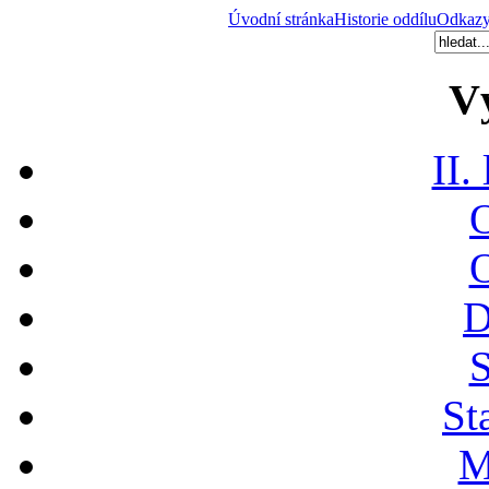
Úvodní stránka
Historie oddílu
Odkaz
V
II.
O
O
D
S
St
M