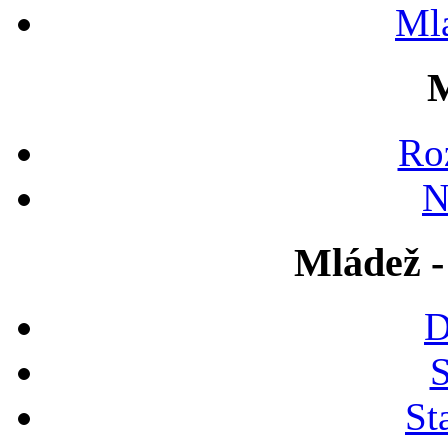
Ml
M
Ro
N
Mládež -
D
S
St