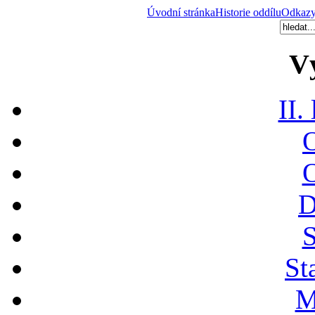
Úvodní stránka
Historie oddílu
Odkaz
V
II.
O
O
D
S
St
M