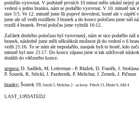
podařilo vyrovnat. V podstatě prvních 10 minut mělo utkání stejný pr
vedení o jednu branku, nám se podařilo vyrovnat. V 10. minutě tak na
stav 5:5. Ve 12. minutě jsme šli poprvé dovedení, hosté ale v zápětí 
jsme ale už vedli rozdílem 3 branek a do konce poločasu jsme náš nás
rozdíl 4 branek. První poločas jsme vyhráli 16:12.
Začátek druhého poločasu byl vyrovnaný, nám se sice podařilo náš n
branek, následně jsme měli několikrát možnost jít do vedení o 6 bran
vedli 21:16. To se nám ale nepodařilo, naopak byli to hosté, kdo zač
minutě byl stav 21:17. Do konce zápasu jsme si tak udržovali násko
dotáhli do vítězného konce.
sestava:
D. Sadílek, M. Leiterman - P. Blažek, D. Franěk, J. Stoklasa
P. Šourek, R. Stöckl, J. Pazderník, P. Melichar, J. Zemek, J. Pičman
branky:
Šourek 19,
Stöckl 5,
Melichar 2 - za hosty: Pelech 13, Mizler 6, Albl 4
LAST_UPDATED2