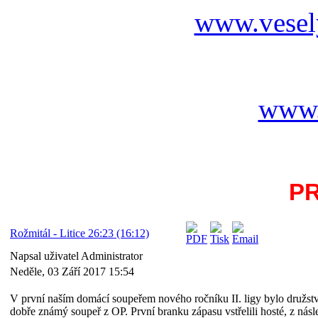
www.vesel
www.
P
Rožmitál - Litice 26:23 (16:12)
Napsal uživatel Administrator
Neděle, 03 Září 2017 15:54
V první naším domácí soupeřem nového ročníku II. ligy bylo družst
dobře známý soupeř z OP. První branku zápasu vstřelili hosté, z nás