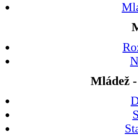
Ml
M
Ro
N
Mládež -
D
S
St