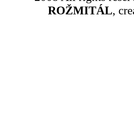
ROŽMITÁL
, cr