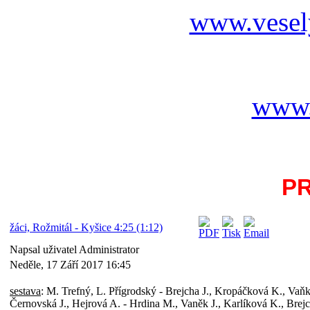
www.vesel
www.
P
žáci, Rožmitál - Kyšice 4:25 (1:12)
Napsal uživatel Administrator
Neděle, 17 Září 2017 16:45
sestava
: M. Trefný, L. Přígrodský - Brejcha J., Kropáčková K., Vaň
Černovská J., Hejrová A. - Hrdina M., Vaněk J., Karlíková K., Brejc