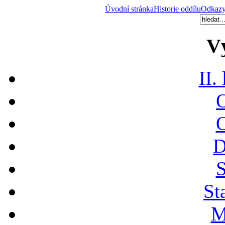
Úvodní stránka
Historie oddílu
Odkaz
V
II.
O
O
D
S
St
M