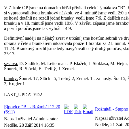
V 7. kole OP jsme na domácím hřišti přivítali celek Tymákova "B".
si vypracovali dvou brankový náskok, ve 4. minutě jsme vedli 2:0 a 
se hosté dotáhli na rozdíl jedné branky, vedli jsme 7:6. Z dalších naši
branku a v 18. minutě jsme vedli 10:6. V závěru zápasu jsme brankov
a první poločas jsme tak vyhráli 14:9.
Definitivní naději na nějaký zvrat v utkání jsme hostům sebrali ve d
obrana v čele s brankářem inkasovala pouze 1 branku za 21. minut. V
11:23. Brankový rozdíl jsme tedy navyšovali celý druhý poločas, skó
25:13.
sestava:
D. Sadílek, M. Leiterman - P. Blažek, J. Stoklasa, M. Hejra, 
Šourek, R. Stöckl, E. Trefný, J. Zemek
branky:
Šourek 17, Stöckl 5, Trefný 2, Zemek 1 - za hosty: Šrail 5, 
2, Kugler 1
LAST_UPDATED2
Ejpovice "B" - Rožmitál 12:20
Rožmitál - Stupno 
(6:11)
Napsal uživatel A
Napsal uživatel Administrator
Neděle, 21 Září 2
Neděle, 28 Září 2014 16:35