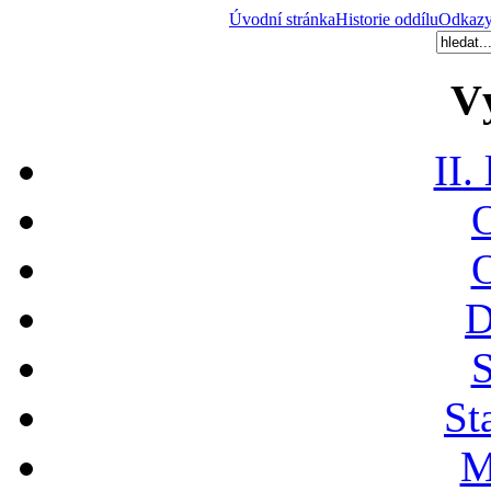
Úvodní stránka
Historie oddílu
Odkaz
V
II.
O
O
D
S
St
M