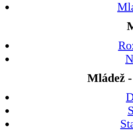
Ml
M
Ro
N
Mládež -
D
S
St