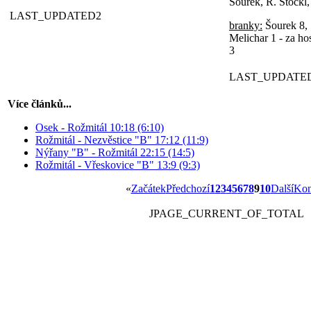
Šourek, R. Stöckl,
LAST_UPDATED2
branky:
Šourek 8, 
Melichar 1 - za ho
3
LAST_UPDATE
Více článků...
Osek - Rožmitál 10:18 (6:10)
Rožmitál - Nezvěstice "B" 17:12 (11:9)
Nýřany "B" - Rožmitál 22:15 (14:5)
Rožmitál - Vřeskovice "B" 13:9 (9:3)
«
Začátek
Předchozí
1
2
3
4
5
6
7
8
9
10
Další
Kon
JPAGE_CURRENT_OF_TOTAL