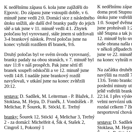
K nedělnímu zápas
K nedělnímu zápasu 6. kola jsme zajížděli do
doma proti Stupnu
Ejpovic. Do zápasu jsme vstoupili dobře, v 6.
útoku jsme vstřelil
minutě jsme vedli 2:0. Domácí sice z následného
1:0. Soupeř dvěma 
útoku snížili, ale další dvě branky padly do jejich
jsme prohrávali 1:
sítě a tak jsme v 11. minutě vedli 4:1. Zbytek
sítě Stupna a tak j
poločasu byl vyrovnaný, stále jmem si udržovali
12. minutě bylo s
3-4 brankový náskok. První poločas jsme na
naše obrana našla 
konec vyhráli rozdílem tří branek, 9:6.
v několi případech
Druhý poločas byl ve svém úvodu vyrovnaný,
jsme ve 22. minutě
branky padaly na obou stranách, v 7. minutě byl
na konec vyhráli r
stav 11:8 v náš prospěch. Pak jsme sérií tří
Na začátku druhéh
branek soupeři odskočili a ve 12. minutě jsme
navýšili na rozdíl 
vedli 14:8. I nadále jsme brankový rozdíl
13:6. Tento branko
navyšovali, v utkání jsme na konec zvítězili
poslední minuty ut
20:12.
ještě vstřelili bra
sestava:
D. Sadílek, M. Leiterman - P. Blažek, J.
22:14. I přes výsl
Stoklasa, M. Hejra, D. Franěk, J. Vondrášek - P.
velmi nervózní utk
Melichar, P. Šourek, R. Stöckl, E. Trefný
rozdal celkem 7 žl
nesportovní chován
branky:
Šourek 12, Stöckl 4, Melichar 3, Trefný
2 - za domácí: Michelfeit 4, Šik 4, Stašek 2,
sestava:
D. Sadílek
Cingroš 1, Pokorný 1
Stoklasa, M. Hejra