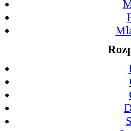
M
Ml
Rozp
D
S