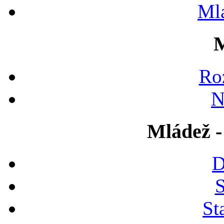
Ml
M
Ro
N
Mládež -
D
S
St