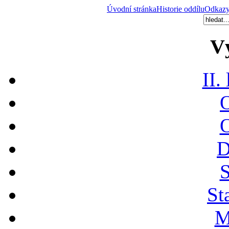
Úvodní stránka
Historie oddílu
Odkaz
V
II.
O
O
D
S
St
M