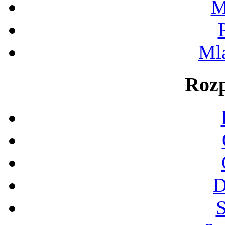
M
Ml
Rozp
D
S